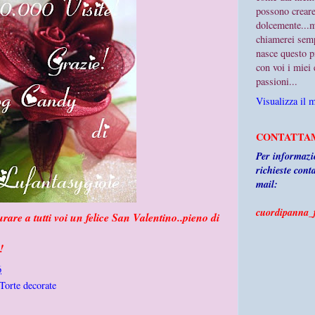
possono creare
dolcemente...mi
chiamerei semp
nasce questo p
con voi i miei
passioni...
Visualizza il 
CONTATTAM
Per informazio
richieste cont
mail:
cuordipanna_f
are a tutti voi un felice San Valentino..pieno di
!
6
Torte decorate