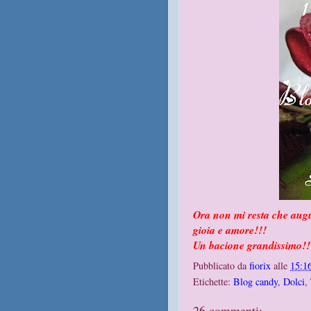
Ora non mi resta che augur
gioia e amore!!!
Un bacione grandissimo!!
Pubblicato da
fiorix
alle
15:1
Etichette:
Blog candy
,
Dolci
,
26 commenti: