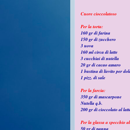
Cuore cioccolatoso
Per la torta:
160 gr di farina
150 gr di zucchero
3 uova
160 ml circa di latte
3 cucchiai di nutella
20 gr di cacao amaro
1 bustina di lievito per dol
1 pizz. di sale
Per la farcia:
350 gr di mascarpone
Nutella q.b.
200 gr di cioccolato al latt
Per la glassa a specchio al
50 gr di panna