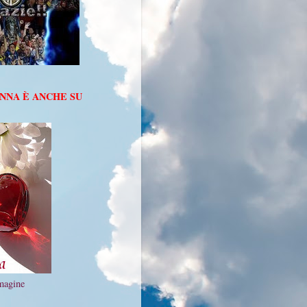
ANNA È ANCHE SU
!
mmagine