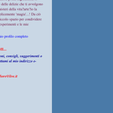
 delle delizie che ti avvolgono
steri della vita?arte?io la
licemente 'magia'...! Da ciò
iccolo spazio per condividere
 esperimenti e le mie
mio profilo completo
I...
ni, consigli, suggerimenti o
attami al mio indirizzo e-
iore@live.it