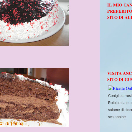
IL MIO CA
PREFERITO.
SITO DI AL
VISITA AN
SITO DI GU
Coniglio arros
Rotolo alla nut
salame di cioc
scaloppine