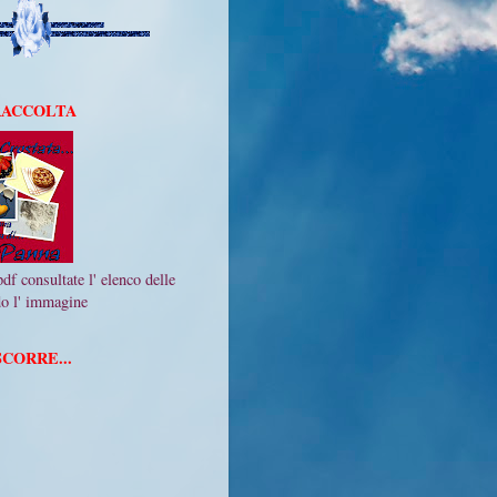
 RACCOLTA
df consultate l' elenco delle
ndo l' immagine
CORRE...