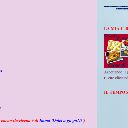
LA MIA 1°
ci
Aspettando il p
ricette clicca
IL TEMPO S
e
 cacao (la ricetta è di
Imma 'Dolci a go go!!!'
)