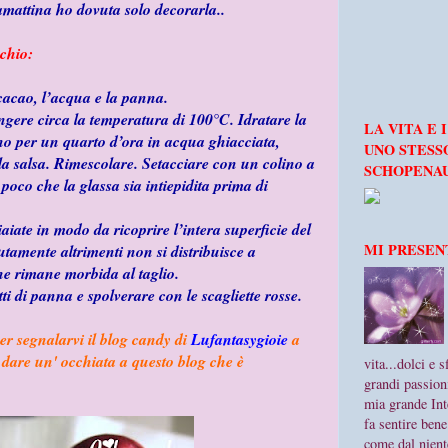
tamattina ho dovuta solo decorarla..
cchio:
cacao, l’acqua e la panna.
ngere circa la temperatura di 100°C. Idratare la
LA VITA E 
o per un quarto d’ora in acqua ghiacciata,
UNO STESS
lla salsa. Rimescolare. Setacciare con un colino a
SCHOPENA
poco che la glassa sia intiepidita prima di
aiate in modo da ricoprire l’intera superficie del
MI PRESENT
utamente altrimenti non si distribuisce a
he rimane morbida al taglio.
tti di panna e spolverare con le scagliette rosse.
per segnalarvi il blog candy di
Lufantasygioie
a
a dare un' occhiata a questo blog che è
vita...dolci e 
grandi passioni,
mia grande Inte
fa sentire bene
come dal nient