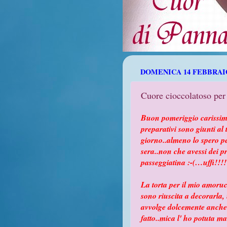
DOMENICA 14 FEBBRAIO
Cuore cioccolatoso per
Buon pomeriggio carissimi 
preparativi sono giunti al
giorno..almeno lo spero per
sera..non che avessi dei 
passeggiatina
:-(…uffi!!!!
La torta per il mio amoruc
sono riuscita a decorarla,
avvolge dolcemente anche 
fatto..mica l' ho
potuta ma