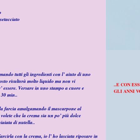
o
setacciato
ando tutti gli ingredienti con l’ aiuto di uno
mposto risulterà molto liquido ma non vi
..E CON ESS
v’ essere. Versare in uno stampo a cuore e
GLI ANNI V
 30 min..
 la farcia amalgamando il mascarpone al
se volete che la crema sia un po’ più dolce
aiata di nutella..
farcirla con la crema, io l’ ho lasciata riposare in