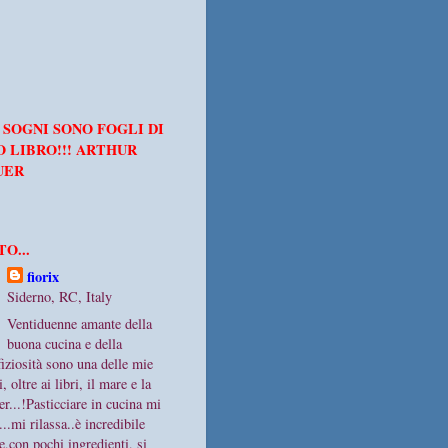
I SOGNI SONO FOGLI DI
O LIBRO!!! ARTHUR
UER
O...
fiorix
Siderno, RC, Italy
Ventiduenne amante della
buona cucina e della
sfiziosità sono una delle mie
 oltre ai libri, il mare e la
r...!Pasticciare in cucina mi
...mi rilassa..è incredibile
e,con pochi ingredienti, si