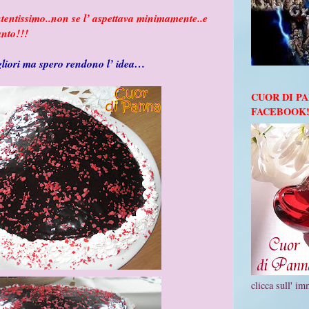
ntentissimo..non se l’ aspettava minimamente..e
anto!!!
gliori ma spero rendono l’ idea…
CUOR DI P
FACEBOOK
clicca sull' i