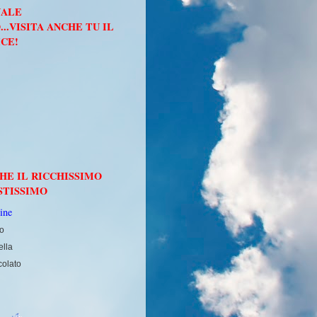
NALE
..VISITA ANCHE TU IL
ICE!
CHE IL RICCHISSIMO
STISSIMO
to
ella
colato