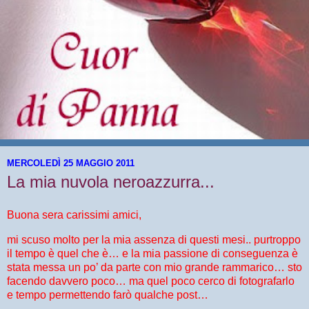
MERCOLEDÌ 25 MAGGIO 2011
La mia nuvola neroazzurra...
Buona sera carissimi amici,
mi scuso molto per la mia assenza di questi mesi.. purtroppo
il tempo è quel che è… e la mia passione di conseguenza è
stata messa un po’ da parte con mio grande rammarico… sto
facendo davvero poco… ma quel poco cerco di fotografarlo
e tempo permettendo farò qualche post…