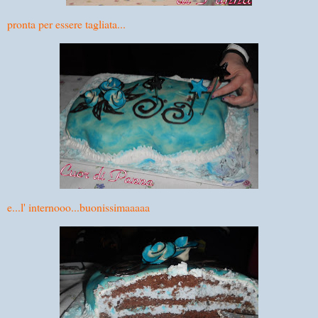
pronta per essere tagliata...
e...l' internooo...buonissimaaaaa