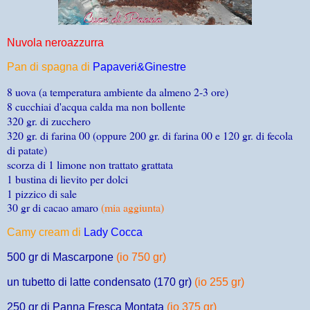
Nuvola neroazzurra
Pan di spagna di
Papaveri&Ginestre
8 uova (a temperatura ambiente da almeno 2-3 ore)
8 cucchiai d'acqua calda ma non bollente
320 gr. di zucchero
320 gr. di farina 00 (oppure 200 gr. di farina 00 e 120 gr. di fecola
di patate)
scorza di 1 limone non trattato grattata
1 bustina di lievito per dolci
1 pizzico di sale
30 gr di cacao amaro
(mia aggiunta)
Camy cream di
Lady Cocca
500 gr di Mascarpone
(io 750 gr)
un tubetto di latte condensato (170 gr)
(io 255 gr)
250 gr di Panna Fresca Montata
(io 375 gr)