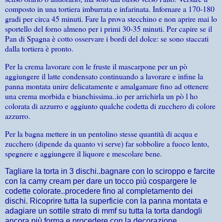
composto in una tortiera imburrata e infarinata. Infornare a 170-180
gradi per circa 45 minuti. Fare la prova stecchino e non aprire mai lo
sportello del forno almeno per i primi 30-35 minuti. Per capire se il
Pan di Spagna è cotto osservare i bordi del dolce: se sono staccati
dalla tortiera è pronto.
Per la crema lavorare con le fruste il mascarpone per un pò
aggiungere il latte condensato continuando a lavorare e infine la
panna montata unire delicatamente e amalgamare fino ad ottenere
una crema morbida e bianchissima..io per arrichirla un pò l ho
colorata di azzurro e aggiunto qualche codetta di zucchero di colore
azzurro.
Per la bagna mettere in un pentolino stesse quantità di acqua e
zucchero (dipende da quanto vi serve) far sobbolire a fuoco lento,
spegnere e aggiungere il liquore e mescolare bene.
Tagliare la torta in 3 dischi..bagnare con lo sciroppo e farcite
con la camy cream per dare un tocco più cospargere le
codette colorate..procedere fino al completamento dei
dischi. Ricoprire tutta la superficie con la panna montata e
adagiare un sottile strato di mmf su tutta la torta dandogli
ancora più forma e procedere con la decorazione.