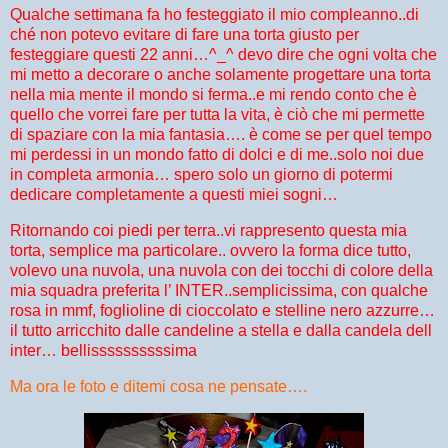
Qualche settimana fa ho festeggiato il mio compleanno..di
ché non potevo evitare di fare una torta giusto per
festeggiare questi 22 anni…^_^
devo dire che ogni volta che
mi metto a decorare o anche solamente progettare una torta
nella mia mente il mondo si ferma..e mi rendo conto che è
quello che vorrei fare per tutta la vita, è ciò che mi permette
di spaziare con la mia fantasia…. è
come se per quel tempo
mi perdessi in un mondo fatto di dolci e di me..solo noi due
in completa armonia… spero solo un giorno di potermi
dedicare completamente a questi miei sogni…
Ritornando coi piedi per terra..vi rappresento questa mia
torta, semplice ma particolare.. ovvero la forma dice tutto,
volevo una nuvola, una nuvola con dei tocchi di colore della
mia squadra preferita l’ INTER..semplicissima, con qualche
rosa in mmf,
foglioline di cioccolato e stelline nero azzurre…
il tutto arricchito dalle candeline a stella e dalla candela dell
inter… bellissssssssssima
Ma ora le foto e ditemi cosa ne pensate….