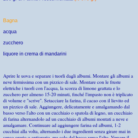
Bagna
acqua
zucchero
liquore in crema di mandarini
Aprire le uova e separare i tuorli dagli albumi. Montare gli albumi a
neve fermissima con un pizzico di sale. Montare con le fruste
elettriche i tuorli con l'acqua, la scorza di limone grattata e lo
zucchero per almeno 15-20 minuti, finché l'impasto non è triplicato
di volume e "scrive". Setacciare la farina, il cacao con il lievito ed
un pizzico di sale. Aggiungere, delicatamente e amalgamando dal
basso verso l'alto con un cucchiaio o spatola di legno, un cucchiaio
di farina alternandolo ad un cucchiaio di albumi montati a neve e
amalgamare. Continuare ad aggiungere farina ed albumi, 1-2
cucchiai alla volta, alternando i due ingredienti senza girare mai in
senso orario o antiorario, ma solo dal basso verso l'alto. Versare il