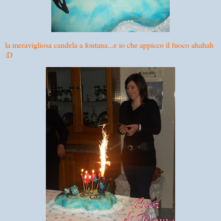
la meravigliosa candela a fontana...e io che appicco il fuoco ahahah
:D